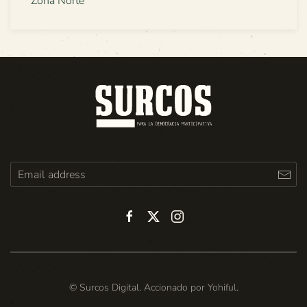
Zona Norte
© Surcos Digital. Accionado por
Yohiful
.