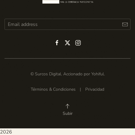
© Surcos Digital. Accionado por
Yohiful
.
Términos & Condiciones
|
Privacidad
Subir
2026