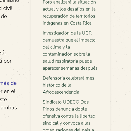
de abril)
Foro analizará la situación
 civil
actual y los desafíos en la
 de
recuperación de territorios
indígenas en Costa Rica
Investigación de la UCR
demuestra que el impacto
del clima y la
zú,
contaminación sobre la
ú por
salud respiratoria puede
aparecer semanas después
Defensoría celebrará mes
más de
histórico de la
r en el
Afrodescendencia
ste
Sindicato UDECO Dos
a ambas
Pinos denuncia doble
ofensiva contra la libertad
sindical y convoca a las
organizaciones del país a