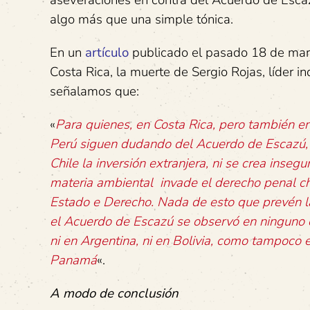
aseveraciones en contra del Acuerdo de Esca
algo más que una simple tónica.
En un
artículo
publicado el pasado 18 de marz
Costa Rica, la muerte de Sergio Rojas, líder 
señalamos que:
«
Para quienes, en Costa Rica, pero también e
Perú siguen dudando del Acuerdo de Escazú, 
Chile la inversión extranjera, ni se crea insegu
materia ambiental invade el derecho penal chi
Estado e Derecho. Nada de esto que prevén las
el Acuerdo de Escazú se observó en ninguno d
ni en Argentina, ni en Bolivia, como tampoc
Panamá
«.
A modo de conclusión