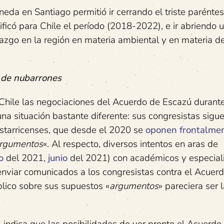
eda en Santiago permitió ir cerrando el triste paréntes
ficó para Chile el período (2018-2022), e ir abriendo 
razgo en la región en materia ambiental y en materia d
 de nubarrones
 Chile las negociaciones del Acuerdo de Escazú durant
na situación bastante diferente: sus congresistas sigu
ostarricenses, que desde el 2020 se
oponen frontalme
rgumentos
«. Al respecto, diversos intentos en aras de
o
del 2021,
junio
del 2021) con académicos y especial
enviar comunicados a los congresistas contra el Acuer
lico sobre sus supuestos «
argumentos
» pareciera ser 