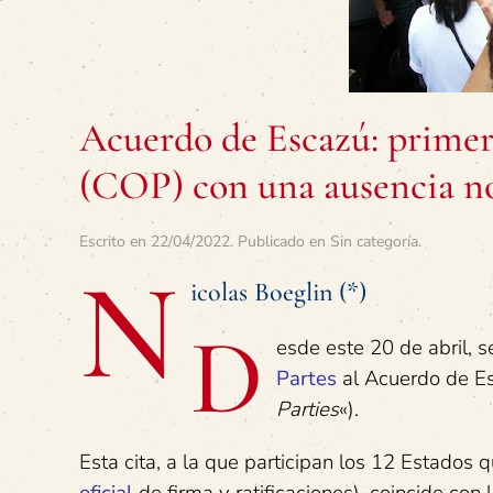
Acuerdo de Escazú: primer
(COP) con una ausencia no
Escrito en
22/04/2022
. Publicado en
Sin categoría
.
N
icolas Boeglin (*)
D
esde este 20 de abril, 
Partes
al Acuerdo de Es
Parties
«).
Esta cita, a la que participan los 12 Estado