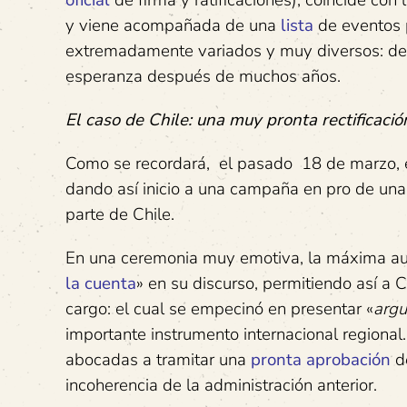
oficial
de firma y ratificaciones), coincide con 
y viene acompañada de una
lista
de eventos p
extremadamente variados y muy diversos: de a
esperanza después de muchos años.
El caso de Chile: una muy pronta rectificació
Como se recordará, el pasado 18 de marzo, e
dando así inicio a una campaña en pro de una
parte de Chile.
En una ceremonia muy emotiva, la máxima aut
la cuenta
» en su discurso, permitiendo así a 
cargo: el cual se empecinó en presentar «
arg
importante instrumento internacional regional
abocadas a tramitar una
pronta aprobación
de
incoherencia de la administración anterior.