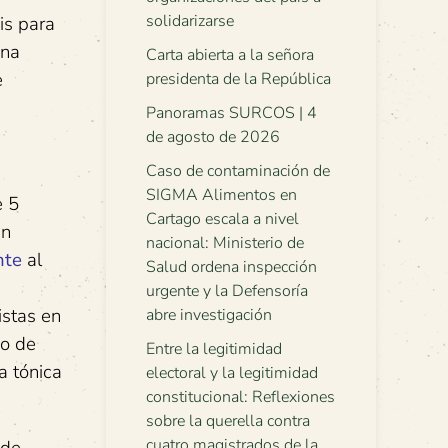
solidarizarse
is para
una
Carta abierta a la señora
e
presidenta de la República
Panoramas SURCOS | 4
de agosto de 2026
Caso de contaminación de
SIGMA Alimentos en
e 5
Cartago escala a nivel
en
nacional: Ministerio de
nte
al
Salud ordena inspección
urgente y la Defensoría
istas en
abre investigación
do de
Entre la legitimidad
la tónica
electoral y la legitimidad
constitucional: Reflexiones
sobre la querella contra
cuatro magistrados de la