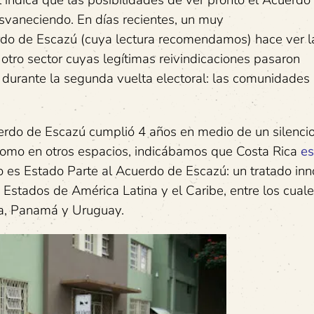
l indica que las posibilidades de ver pronto el Acuerdo
svaneciendo. En días recientes, un muy
rdo de Escazú (cuya lectura recomendamos) hace ver l
otro sector cuyas legítimas reivindicaciones pasaron
durante la segunda vuelta electoral: las comunidades
erdo de Escazú cumplió 4 años en medio de un silenci
 como en otros espacios, indicábamos que Costa Rica
es
 es Estado Parte al Acuerdo de Escazú: un tratado in
2 Estados de América Latina y el Caribe, entre los cual
ua, Panamá y Uruguay.