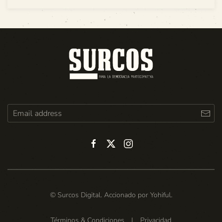
© Surcos Digital. Accionado por
Yohiful
.
Términos & Condiciones
|
Privacidad