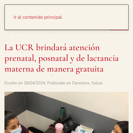
Portada
Temas
Ir al contenido principal
La UCR brindará atención
prenatal, posnatal y de lactancia
materna de manera gratuita
Escrito en
26/04/2024
. Publicado en
Derechos
,
Salud
.