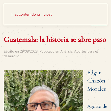
Portada
Temas
Ir al contenido principal
Guatemala: la historia se abre paso
Escrito en
29/08/2023
. Publicado en
Análisis
,
Aportes para el
desarrollo
.
Edgar
Chacón
Morales
Agosto de