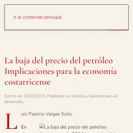
Portada
Temas
Ir al contenido principal
La baja del precio del petróleo
Implicaciones para la economía
costarricense
Escrito en
10/01/2015
. Publicado en
Análisis
,
Aportes para el
desarrollo
.
L
uis Paulino Vargas Solís
En