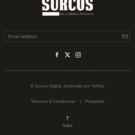
© Surcos Digital. Accionado por
Yohiful
.
Términos & Condiciones
|
Privacidad
Subir