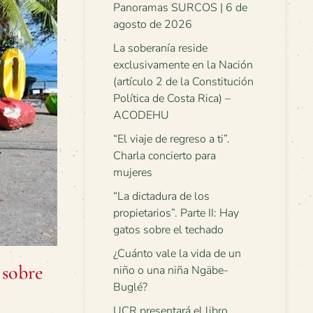
Panoramas SURCOS | 6 de
agosto de 2026
La soberanía reside
exclusivamente en la Nación
(artículo 2 de la Constitución
Política de Costa Rica) –
ACODEHU
“El viaje de regreso a ti”.
Charla concierto para
mujeres
“La dictadura de los
propietarios”. Parte II: Hay
gatos sobre el techado
¿Cuánto vale la vida de un
 sobre
niño o una niña Ngäbe-
Buglé?
UCR presentará el libro