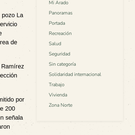
Mi Arado
Panoramas
l pozo La
Portada
ervicio
e
Recreación
área de
Salud
Seguridad
Sin categoría
 Ramírez
Solidaridad internacional
tección
Trabajo
Vivienda
mitido por
Zona Norte
de 200
ón señala
aron