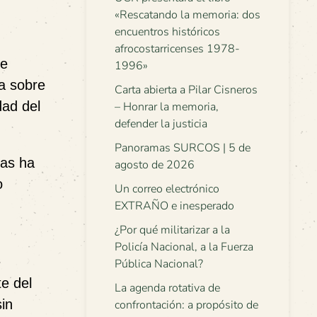
«Rescatando la memoria: dos
encuentros históricos
afrocostarricenses 1978-
de
1996»
ca sobre
Carta abierta a Pilar Cisneros
dad del
– Honrar la memoria,
defender la justicia
Panoramas SURCOS | 5 de
das ha
agosto de 2026
o
Un correo electrónico
EXTRAÑO e inesperado
¿Por qué militarizar a la
Policía Nacional, a la Fuerza
e
Pública Nacional?
e del
La agenda rotativa de
sin
confrontación: a propósito de