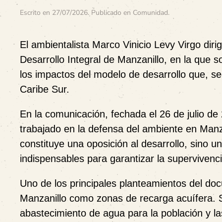
Escrito en
27/07/2026
. Publicado en
Comunidad
.
El ambientalista
Marco Vinicio Levy Virgo
diri
Desarrollo Integral de Manzanillo
, en la que s
los impactos del modelo de desarrollo que, s
Caribe Sur.
En la comunicación, fechada el
26 de julio de
trabajado en la defensa del ambiente en Manza
constituye una oposición al desarrollo, sino u
indispensables para garantizar la supervivenc
Uno de los principales planteamientos del do
Manzanillo
como zonas de recarga acuífera. 
abastecimiento de agua para la población y las