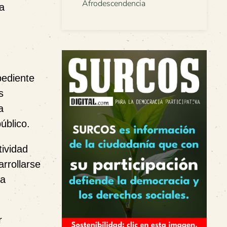
Afrodescendencia
ra
pediente
s
a
úblico.
tividad
rrollarse
la
r