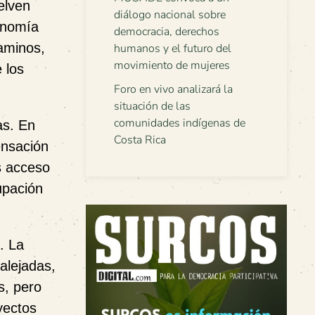
elven
diálogo nacional sobre
onomía
democracia, derechos
caminos,
humanos y el futuro del
movimiento de mujeres
 los
Foro en vivo analizará la
situación de las
comunidades indígenas de
as. En
Costa Rica
ensación
s acceso
upación
. La
alejadas,
s, pero
yectos