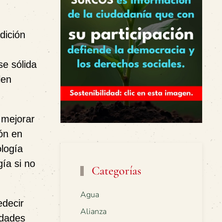
dición
se sólida
len
a mejorar
ión en
ología
ía si no
Categorías
Agua
edecir
Alianza
idades