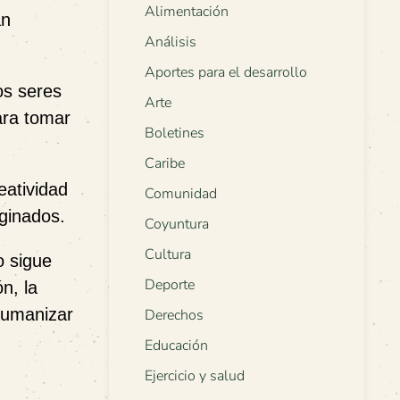
Alimentación
án
Análisis
Aportes para el desarrollo
os seres
Arte
ara tomar
Boletines
Caribe
eatividad
Comunidad
aginados.
Coyuntura
Cultura
o sigue
Deporte
n, la
humanizar
Derechos
Educación
Ejercicio y salud