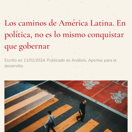
Los caminos de América Latina. En
política, no es lo mismo conquistar
que gobernar
Escrito en
11/01/2024
. Publicado en
Análisis
,
Aportes para el
desarrollo
.