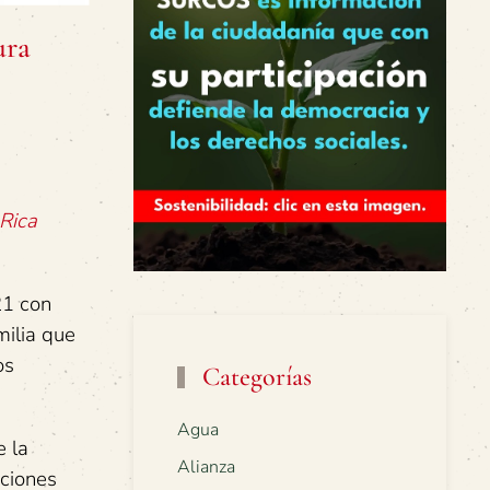
ura
 Rica
21 con
milia que
os
Categorías
Agua
e la
Alianza
uciones