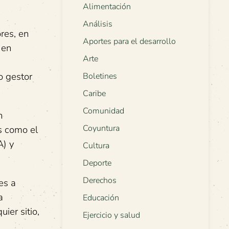
Alimentación
Análisis
res, en
Aportes para el desarrollo
 en
Arte
o gestor
Boletines
Caribe
Comunidad
n
Coyuntura
s como el
A) y
Cultura
Deporte
Derechos
es a
a
Educación
ier sitio,
Ejercicio y salud