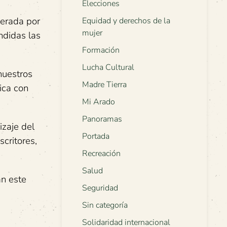
Elecciones
derada por
Equidad y derechos de la
mujer
ndidas las
Formación
Lucha Cultural
nuestros
Madre Tierra
ica con
Mi Arado
Panoramas
izaje del
Portada
critores,
Recreación
Salud
án este
Seguridad
Sin categoría
Solidaridad internacional