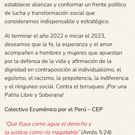
establecer alianzas y conformar un frente político
de lucha y transformación social que
consideramos indispensable y estratégico.
Al terminar el año 2022 e iniciar el 2023,
deseamos que la fe, la esperanza y el amor
acompañen a hombres y mujeres que apuestan
por la defensa de la vida y afirmación de la
dignidad en contraposición al individualismo, el
egoísmo, el racismo, la prepotencia, la indiferencia
y el ninguneo social. Contra el terruqueo. ¡Por una
Patria Libre y Soberana!
Colectivo
Ecuménico
por
el
Perú
– CEP
“Que
fluya
como
agua
el derecho
y
la
justicia
como
río
inagotable”
(Amós 5:24)