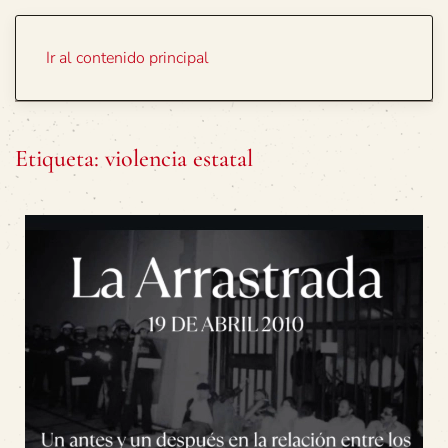
Portada
Temas
Ir al contenido principal
Etiqueta:
violencia estatal