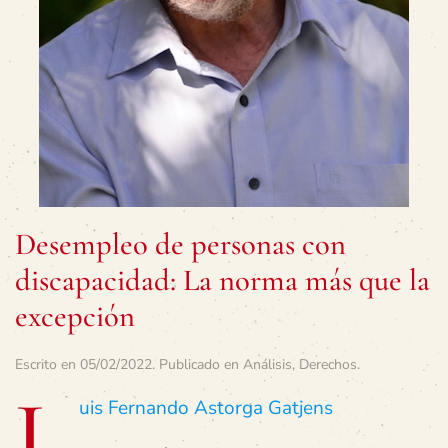
Desempleo de personas con
discapacidad: La norma más que la
excepción
Escrito en
05/02/2022
. Publicado en
Análisis
,
Derechos
.
L
uis Fernando Astorga Gatjens