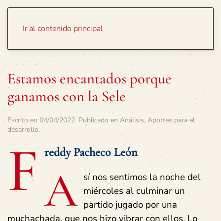
Portada
Temas
Ir al contenido principal
Estamos encantados porque
ganamos con la Sele
Escrito en
04/04/2022
. Publicado en
Análisis
,
Aportes para el
desarrollo
.
F
reddy Pacheco León
A
sí nos sentimos la noche del
miércoles al culminar un
partido jugado por una
muchachada, que nos hizo vibrar con ellos. Lo