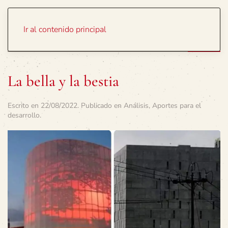
Portada
Temas
Ir al contenido principal
La bella y la bestia
Escrito en
22/08/2022
. Publicado en
Análisis
,
Aportes para el
desarrollo
.