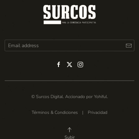
© Surcos Digital. Accionado por
Yohiful
.
Términos & Condiciones
|
Privacidad
Subir