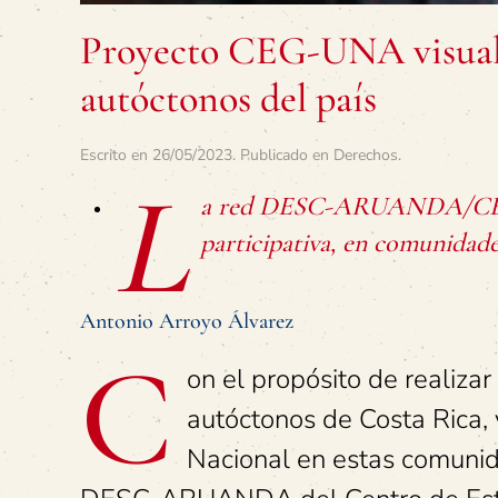
Proyecto CEG-UNA visualiz
autóctonos del país
Escrito en
26/05/2023
. Publicado en
Derechos
.
L
a red DESC-ARUANDA/CEG/U
participativa, en comunidade
Antonio Arroyo Álvarez
C
on el propósito de realizar
autóctonos de Costa Rica, 
Nacional en estas comunida