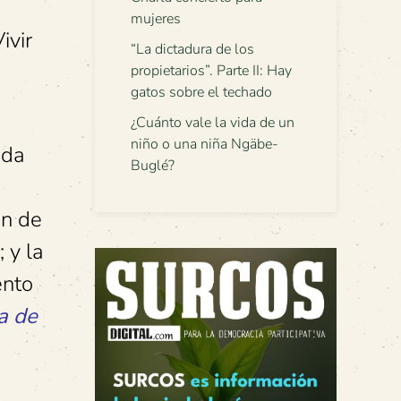
mujeres
ivir
“La dictadura de los
propietarios”. Parte II: Hay
gatos sobre el techado
¿Cuánto vale la vida de un
niño o una niña Ngäbe-
uda
Buglé?
a
ón de
 y la
ento
a de