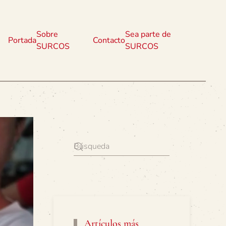
Sobre
Sea parte de
Portada
Contacto
SURCOS
SURCOS
Artículos más