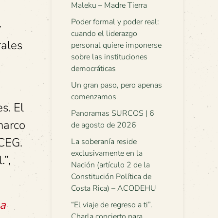
Maleku – Madre Tierra
Poder formal y poder real:
y
cuando el liderazgo
rales
personal quiere imponerse
sobre las instituciones
democráticas
Un gran paso, pero apenas
comenzamos
s. El
Panoramas SURCOS | 6
marco
de agosto de 2026
 CEG.
La soberanía reside
exclusivamente en la
.”,
Nación (artículo 2 de la
Constitución Política de
Costa Rica) – ACODEHU
la
“El viaje de regreso a ti”.
Charla concierto para