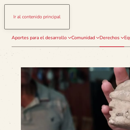
Ir al contenido principal
Aportes para el desarrollo
Comunidad
Derechos
Eq