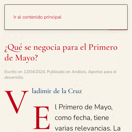
Portada
Temas
Ir al contenido principal
¿Qué se negocia para el Primero
de Mayo?
Escrito en
12/04/2024
. Publicado en
Análisis
,
Aportes para el
desarrollo
.
V
ladimir de la Cruz
E
l Primero de Mayo,
como fecha, tiene
varias relevancias. La