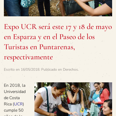
Expo UCR será este 17 y 18 de mayo
en Esparza y en el Paseo de los
Turistas en Puntarenas,
respectivamente
Escrito en
16/05/2018
. Publicado en
Derechos
.
En 2018, la
Universidad
de Costa
Rica (
UCR
)
cumple 50