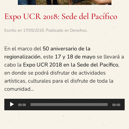
Expo UCR 2018: Sede del Pacífico
Escrito en
17/05/2018
. Publicado en
Derechos
.
En el marco del
50 aniversario de la
regionalización
, este
17 y 18 de mayo
se llevará a
cabo la
Expo UCR 2018 en la Sede del Pacífico
,
en donde se podrá disfrutar de actividades
artísticas, culturales para el disfrute de toda la
comunidad…
Reproductor
00:00
00:00
de
audio