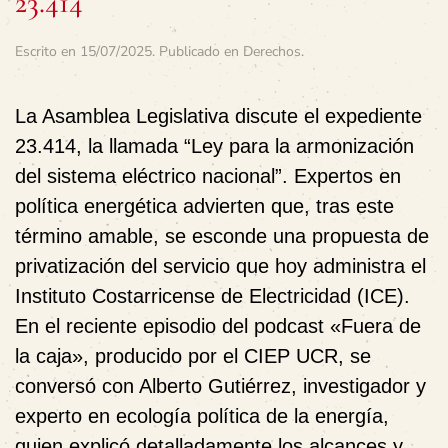
23.414
Escrito en
15/07/2025
. Publicado en
Derechos
.
La Asamblea Legislativa discute el expediente
23.414, la llamada “Ley para la armonización
del sistema eléctrico nacional”. Expertos en
política energética advierten que, tras este
término amable, se esconde una propuesta de
privatización del servicio que hoy administra el
Instituto Costarricense de Electricidad (ICE).
En el reciente episodio del podcast «Fuera de
la caja», producido por el CIEP UCR, se
conversó con Alberto Gutiérrez, investigador y
experto en ecología política de la energía,
quien explicó detalladamente los alcances y