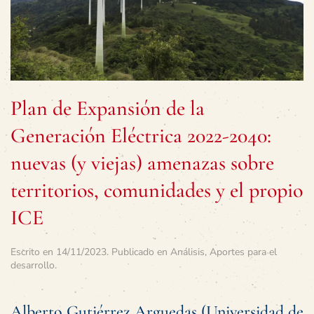
Plan de Expansión de la
Generación Eléctrica 2022-2040:
nuevas (y viejas) amenazas sobre
territorios, comunidades y el propio
ICE
Escrito en
14/11/2023
. Publicado en
Análisis
,
Aportes para el
desarrollo
.
Alberto Gutiérrez Arguedas (Universidad de