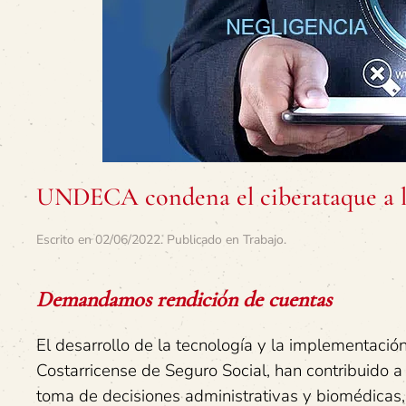
UNDECA condena el ciberataque a 
Escrito en
02/06/2022
. Publicado en
Trabajo
.
Demandamos rendición de cuentas
El desarrollo de la tecnología y la implementació
Costarricense de Seguro Social, han contribuido a 
toma de decisiones administrativas y biomédicas,