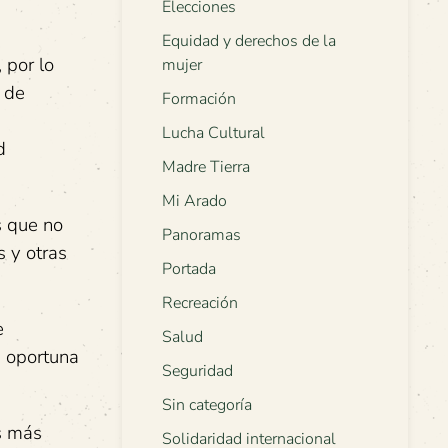
Elecciones
Equidad y derechos de la
 por lo
mujer
o de
Formación
Lucha Cultural
d
Madre Tierra
Mi Arado
s que no
Panoramas
s y otras
Portada
Recreación
e
Salud
n oportuna
Seguridad
Sin categoría
s más
Solidaridad internacional