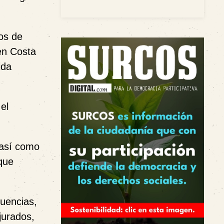
ios de
 en Costa
ida
el
 así como
que
uencias,
jurados,