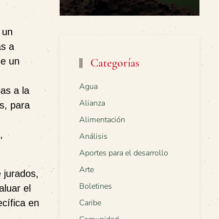
 un
as a
de un
Categorías
Agua
as a la
Alianza
s, para
Alimentación
,
Análisis
Aportes para el desarrollo
Arte
e jurados
,
Boletines
luar el
ecífica en
Caribe
.