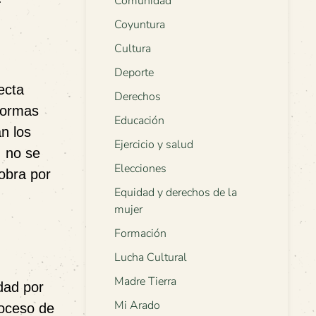
Comunidad
Coyuntura
Cultura
Deporte
fecta
Derechos
formas
Educación
an los
Ejercicio y salud
, no se
Elecciones
 obra por
Equidad y derechos de la
mujer
Formación
Lucha Cultural
Madre Tierra
dad por
Mi Arado
roceso de