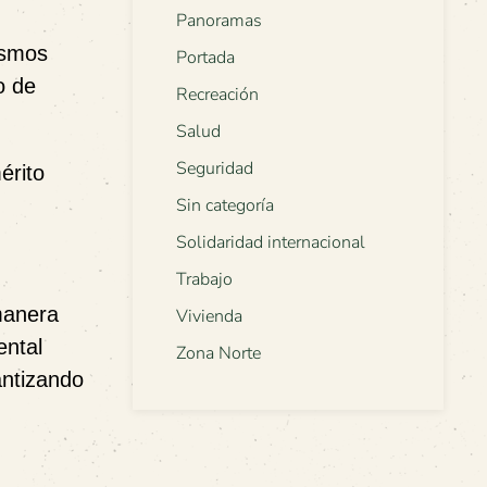
Panoramas
ismos
Portada
o de
Recreación
Salud
Seguridad
érito
Sin categoría
Solidaridad internacional
Trabajo
manera
Vivienda
ental
Zona Norte
antizando