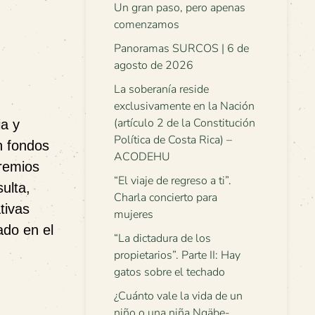
Un gran paso, pero apenas
comenzamos
Panoramas SURCOS | 6 de
agosto de 2026
La soberanía reside
exclusivamente en la Nación
(artículo 2 de la Constitución
ia y
Política de Costa Rica) –
n fondos
ACODEHU
Premios
“El viaje de regreso a ti”.
ulta,
Charla concierto para
tivas
mujeres
ado en el
“La dictadura de los
propietarios”. Parte II: Hay
gatos sobre el techado
¿Cuánto vale la vida de un
niño o una niña Ngäbe-