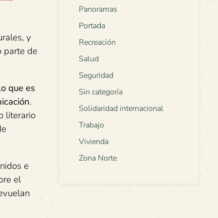
Panoramas
Portada
rales, y
Recreación
o parte de
Salud
Seguridad
lo que es
Sin categoría
nicación
.
Solidaridad internacional
 literario
Trabajo
de
Vivienda
Zona Norte
enidos e
bre el
revuelan
.