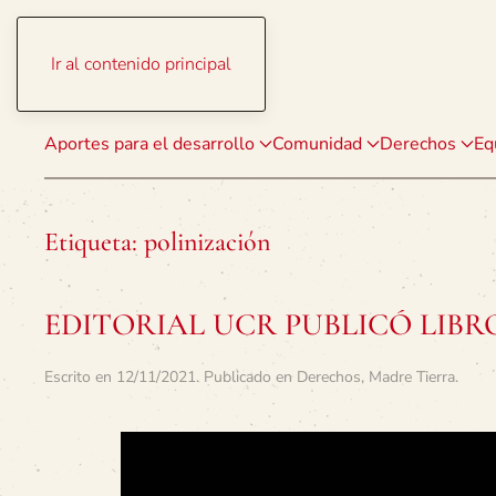
Ir al contenido principal
Aportes para el desarrollo
Comunidad
Derechos
Eq
Etiqueta:
polinización
EDITORIAL UCR PUBLICÓ LIBR
Escrito en
12/11/2021
. Publicado en
Derechos
,
Madre Tierra
.