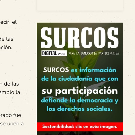
cir, el
de las
ción.
n de las
empló la
orado fue
 se unen a