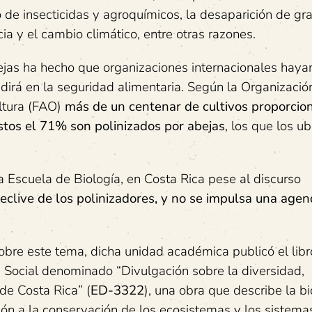
vo de insecticidas y agroquímicos, la desaparición de gr
a y el cambio climático, entre otras razones.
bejas ha hecho que organizaciones internacionales haya
idirá en la seguridad alimentaria. Según la Organizació
ltura (FAO)
más de un centenar de cultivos proporcio
stos el 71% son polinizados por abejas
, los que los u
a Escuela de Biología, en Costa Rica pese al discurso
declive de los polinizadores, y no se impulsa una age
 sobre este tema, dicha unidad académica publicó el lib
 Social denominado “Divulgación sobre la diversidad,
de Costa Rica” (
ED-3322
), una obra que describe la bi
ción a la conservación de los ecosistemas y los sistema