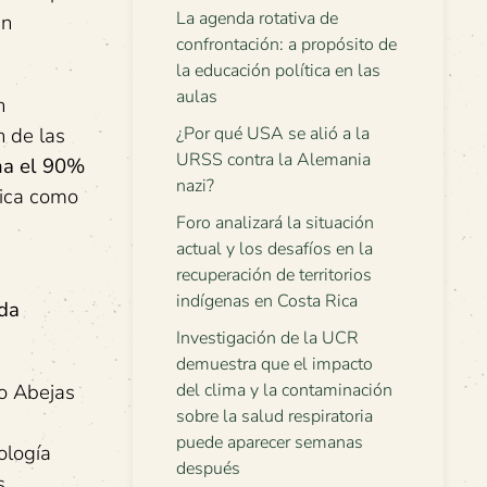
La agenda rotativa de
an
confrontación: a propósito de
la educación política en las
aulas
n
n de las
¿Por qué USA se alió a la
URSS contra la Alemania
na el 90%
nazi?
bica como
Foro analizará la situación
actual y los desafíos en la
recuperación de territorios
indígenas en Costa Rica
nda
Investigación de la UCR
demuestra que el impacto
ro Abejas
del clima y la contaminación
sobre la salud respiratoria
puede aparecer semanas
ología
después
s