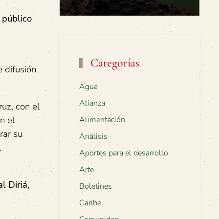
 público
Categorías
e difusión
Agua
Alianza
uz, con el
n el
Alimentación
rar su
Análisis
l
Aportes para el desarrollo
Arte
l Diriá,
Boletines
Caribe