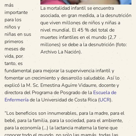
más
La mortalidad infantil se encuentra
importante
asociada, en gran medida, a la desnutrición
para los
que viven millones de niños y niñas a
niños y
nivel mundial. El 45 % del total de
niñas en sus
muertes infantiles en el mundo (2,7
primeros
millones) se debe a la desnutrición (foto:
meses de
Archivo La Nación).
vida, por
tanto, es
fundamental para mejorar la supervivencia infantil y
fomentar un crecimiento y desarrollo saludable. Así lo
explicó la M. Sc. Ernestina Aguirre Vidaurre, docente y
directora del Programa de Posgrado de la
Escuela de
Enfermería
de la Universidad de Costa Rica (
UCR
).
“Los beneficios son innumerables, para la madre, para el
bebé, para la familia, para la sociedad, para el ambiente,
para la economía (…) la lactancia materna la tiene que
conocer todo el mundo, no solo las mamás, todas las