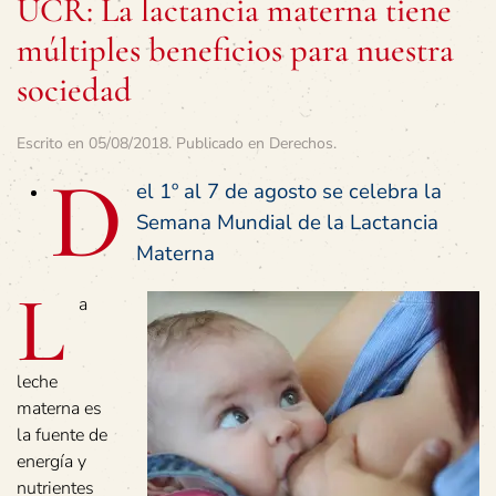
UCR: La lactancia materna tiene
múltiples beneficios para nuestra
sociedad
Escrito en
05/08/2018
. Publicado en
Derechos
.
D
el 1º al 7 de agosto se celebra la
Semana Mundial de la Lactancia
Materna
L
a
leche
materna es
la fuente de
energía y
nutrientes