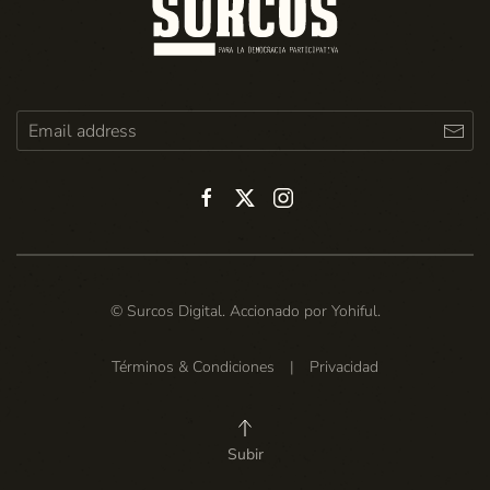
© Surcos Digital. Accionado por
Yohiful
.
Términos & Condiciones
|
Privacidad
Subir