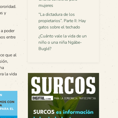
mujeres
ororidad.
as y
“La dictadura de los
propietarios”. Parte II: Hay
gatos sobre el techado
 a poder
¿Cuánto vale la vida de un
nos entre
niño o una niña Ngäbe-
Buglé?
ice que al
sión,
cha
ra la vida