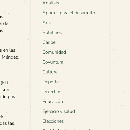
Análisis
Aportes para el desarrollo
as
Arte
el de
as
Boletines
Caribe
s en las
Comunidad
ió Méndez.
Coyuntura
Cultura
Deporte
(
ED-
o son
Derechos
ido para
Educación
Ejercicio y salud
de
Elecciones
odas las