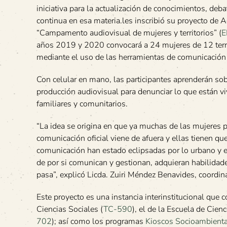
iniciativa para la actualización de conocimientos, de
continua en esa materia.les inscribió su proyecto de
“Campamento audiovisual de mujeres y territorios” (
E
años 2019 y 2020 convocará a 24 mujeres de 12 territ
mediante el uso de las herramientas de comunicación
Con celular en mano, las participantes aprenderán so
producción audiovisual para denunciar lo que están v
familiares y comunitarios.
“La idea se origina en que ya muchas de las mujeres pa
comunicación oficial viene de afuera y ellas tienen q
comunicación han estado eclipsadas por lo urbano y e
de por si comunican y gestionan, adquieran habilidades
pasa”, explicó Licda. Zuiri Méndez Benavides, coordi
Este proyecto es una instancia interinstitucional que
Ciencias Sociales (
TC-590
), el de la Escuela de Cien
702
); así como los programas
Kioscos Socioambienta