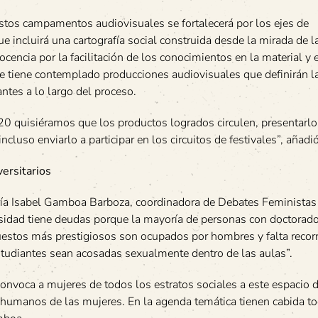
 estos campamentos audiovisuales se fortalecerá por los ejes de
ue incluirá una cartografía social construida desde la mirada de l
ocencia por la facilitación de los conocimientos en la material y 
ue tiene contemplado producciones audiovisuales que definirán l
antes a lo largo del proceso.
20 quisiéramos que los productos logrados circulen, presentarlo
cluso enviarlo a participar en los circuitos de festivales”, añad
ersitarios
ría Isabel Gamboa Barboza, coordinadora de Debates Feministas 
ersidad tiene deudas porque la mayoría de personas con doctorad
estos más prestigiosos son ocupados por hombres y falta recorr
estudiantes sean acosadas sexualmente dentro de las aulas”.
nvoca a mujeres de todos los estratos sociales a este espacio 
os humanos de las mujeres. En la agenda temática tienen cabida t