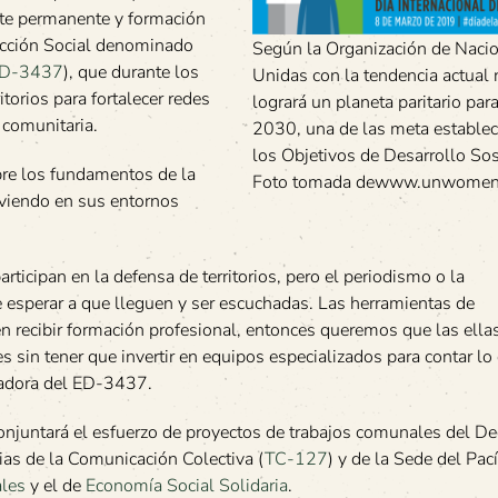
bate permanente y formación
 Acción Social denominado
Según la Organización de Naci
D-3437
), que durante los
Unidas con la tendencia actual 
orios para fortalecer redes
logrará un planeta paritario par
 comunitaria.
2030, una de las meta establec
los Objetivos de Desarrollo Sos
bre los fundamentos de la
Foto tomada dewww.unwomen
iviendo en sus entornos
rticipan en la defensa de territorios, pero el periodismo o la
ue esperar a que lleguen y ser escuchadas. Las herramientas de
n recibir formación profesional, entonces queremos que las ella
 sin tener que invertir en equipos especializados para contar lo
nadora del ED-3437.
 conjuntará el esfuerzo de proyectos de trabajos comunales del D
cias de la Comunicación Colectiva (
TC-127
) y de la Sede del Pací
les
y el de
Economía Social Solidaria
.