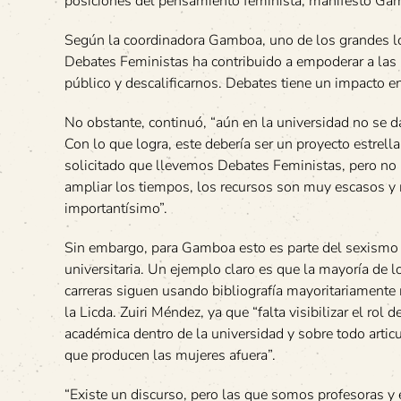
posiciones del pensamiento feminista, manifestó Ga
Según la coordinadora Gamboa, uno de los grandes log
Debates Feministas ha contribuido a empoderar a las 
público y descalificarnos. Debates tiene un impacto ent
No obstante, continuó, “aún en la universidad no se d
Con lo que logra, este debería ser un proyecto estrella
solicitado que llevemos Debates Feministas, pero no 
ampliar los tiempos, los recursos son muy escasos y
importantísimo”.
Sin embargo, para Gamboa esto es parte del sexismo 
universitaria. Un ejemplo claro es que la mayoría de 
carreras siguen usando bibliografía mayoritariamente 
la Licda. Zuiri Méndez, ya que “falta visibilizar el rol
académica dentro de la universidad y sobre todo artic
que producen las mujeres afuera”.
“Existe un discurso, pero las que somos profesoras y 