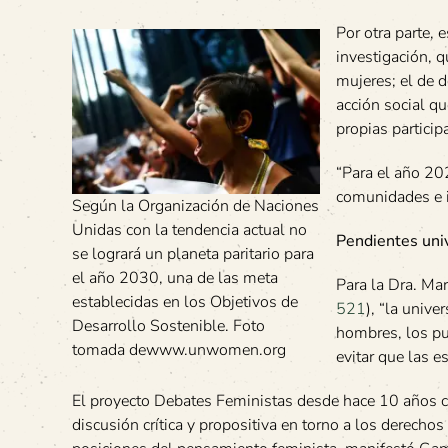
Por otra parte,
investigación, q
mujeres; el de d
acción social q
propias particip
“Para el año 20
comunidades e in
Según la Organización de Naciones
Unidas con la tendencia actual no
Pendientes univ
se logrará un planeta paritario para
el año 2030, una de las meta
Para la Dra. Ma
establecidas en los Objetivos de
521
), “la univ
Desarrollo Sostenible. Foto
hombres, los pu
tomada dewww.unwomen.org
evitar que las 
El proyecto Debates Feministas desde hace 10 años co
discusión crítica y propositiva en torno a los derech