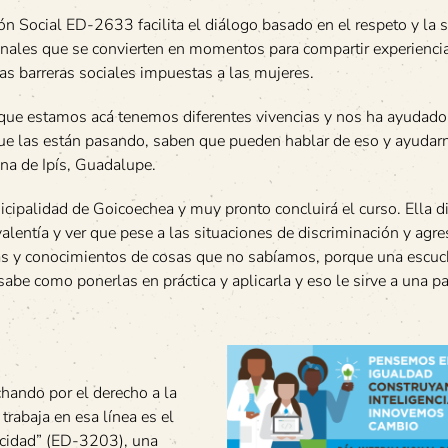
ón Social ED-2633 facilita el diálogo basado en el respeto y la s
ales que se convierten en momentos para compartir experienci
as barreras sociales impuestas a las mujeres.
 que estamos acá tenemos diferentes vivencias y nos ha ayudado
 que las están pasando, saben que pueden hablar de eso y ayudar
na de Ipís, Guadalupe.
nicipalidad de Goicoechea y muy pronto concluirá el curso. Ella d
alentía y ver que pese a las situaciones de discriminación y agre
as y conocimientos de cosas que no sabíamos, porque una escu
abe como ponerlas en práctica y aplicarla y eso le sirve a una pa
hando por el derecho a la
rabaja en esa línea es el
icidad” (ED-3203), una