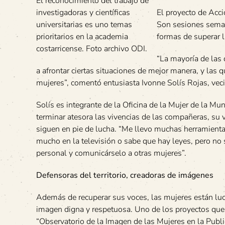
El reconocimiento del trabajo de
investigadoras y científicas
El proyecto de Acci
universitarias es uno temas
Son sesiones seman
prioritarios en la academia
formas de superar l
costarricense. Foto archivo ODI.
“La mayoría de las
a afrontar ciertas situaciones de mejor manera, y las
mujeres”, comentó entusiasta Ivonne Solís Rojas, veci
Solís es integrante de la Oficina de la Mujer de la Mu
terminar atesora las vivencias de las compañeras, su v
siguen en pie de lucha. “Me llevo muchas herramient
mucho en la televisión o sabe que hay leyes, pero no s
personal y comunicárselo a otras mujeres”.
Defensoras del territorio, creadoras de imágenes
Además de recuperar sus voces, las mujeres están luc
imagen digna y respetuosa. Uno de los proyectos que t
“Observatorio de la Imagen de las Mujeres en la Publ