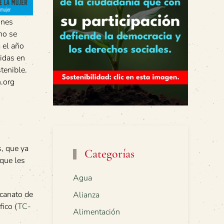
ones
no se
a el año
idas en
tenible.
.org
s, que ya
Categorías
 que les
Agua
ecanato de
Alianza
fico (
TC-
Alimentación