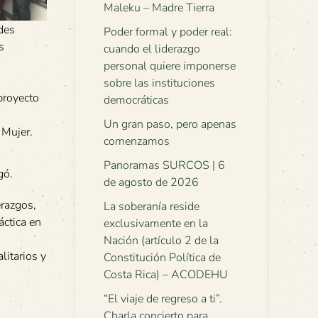
Maleku – Madre Tierra
des
Poder formal y poder real:
s
cuando el liderazgo
personal quiere imponerse
sobre las instituciones
proyecto
democráticas
Un gran paso, pero apenas
 Mujer.
comenzamos
Panoramas SURCOS | 6
gó.
de agosto de 2026
erazgos,
La soberanía reside
áctica en
exclusivamente en la
Nación (artículo 2 de la
litarios y
Constitución Política de
Costa Rica) – ACODEHU
“El viaje de regreso a ti”.
Charla concierto para