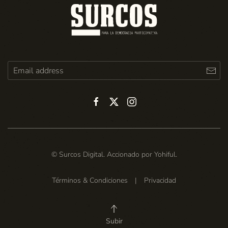
© Surcos Digital. Accionado por
Yohiful
.
Términos & Condiciones
|
Privacidad
Subir