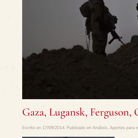
Gaza, Lugansk, Ferguson, 
Escrito en
17/09/2014
. Publicado en
Análisis
,
Aportes para e