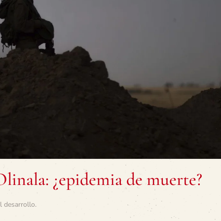
Olinala: ¿epidemia de muerte?
l desarrollo
.