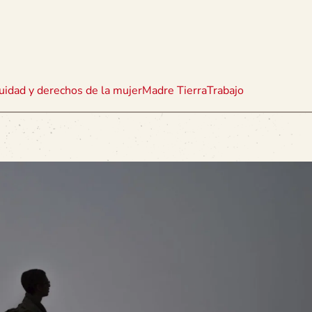
uidad y derechos de la mujer
Madre Tierra
Trabajo