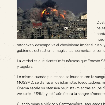
Duele
pales
hord
nuevo
ortodoxa y desempolva el chovinismo imperial ruso, y 
gobiernos del realismo mágico latinoamericano, con s
La verdad es que sientes más náuseas que Ernesto Sáb
y lúgubre.
Lo mismo cuando tus retinas se inundan con la sangría
MOSSAD, se disfrazan de islamistas (degolladores med
Obama escale su ofensiva belicista (mientras en los
we can!» -#$%!!) y está aún fresca la sangre afronort
Cuando miras a México y Centroamérica, saqueados has