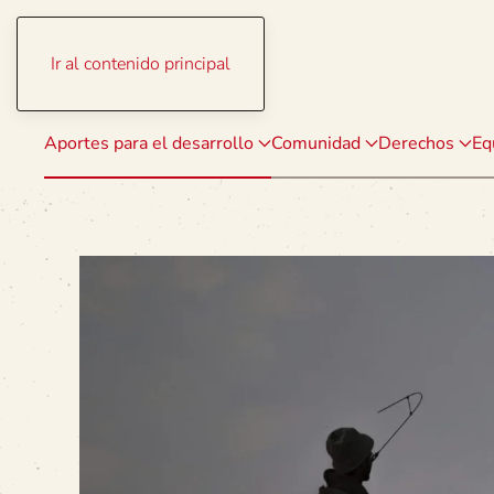
Ir al contenido principal
Aportes para el desarrollo
Comunidad
Derechos
Eq