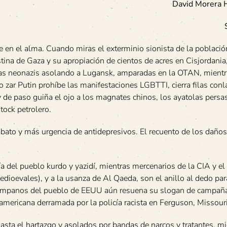
David Morera H
 en el alma. Cuando miras el exterminio sionista de la població
tina de Gaza y su apropiación de cientos de acres en Cisjordania,
as neonazis asolando a Lugansk, amparadas en la OTAN, mientr
 zar Putin prohíbe las manifestaciones LGBTTI, cierra filas conla
de paso guiña el ojo a los magnates chinos, los ayatolas persas
tock petrolero.
ato y más urgencia de antidepresivos. El recuento de los daños
 del pueblo kurdo y yazidí, mientras mercenarios de la CIA y el
ioevales), y a la usanza de Al Qaeda, son el anillo al dedo pa
 tímpanos del pueblo de EEUU aún resuena su slogan de campaña
eamericana derramada por la policía racista en Ferguson, Missouri
ta el hartazgo y asolados por bandas de narcos y tratantes, mi