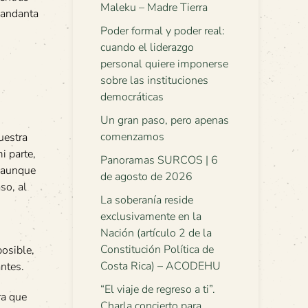
Maleku – Madre Tierra
mandanta
Poder formal y poder real:
cuando el liderazgo
personal quiere imponerse
sobre las instituciones
democráticas
Un gran paso, pero apenas
comenzamos
uestra
i parte,
Panoramas SURCOS | 6
- aunque
de agosto de 2026
so, al
La soberanía reside
exclusivamente en la
Nación (artículo 2 de la
Constitución Política de
posible,
Costa Rica) – ACODEHU
antes.
“El viaje de regreso a ti”.
ra que
Charla concierto para