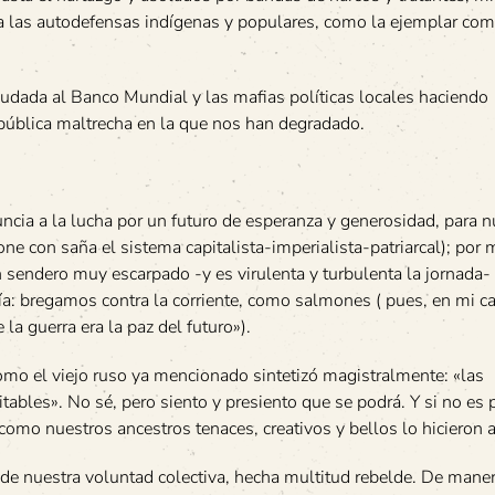
 a las autodefensas indígenas y populares, como la ejemplar co
eudada al Banco Mundial y las mafias políticas locales haciendo
epública maltrecha en la que nos han degradado.
cia a la lucha por un futuro de esperanza y generosidad, para n
con saña el sistema capitalista-imperialista-patriarcal); por m
n sendero muy escarpado -y es virulenta y turbulenta la jornada
ía: bregamos contra la corriente, como salmones ( pues, en mi ca
la guerra era la paz del futuro»).
 como el viejo ruso ya mencionado sintetizó magistralmente: «las
ables». No sé, pero siento y presiento que se podrá. Y si no es 
como nuestros ancestros tenaces, creativos y bellos lo hicieron 
 de nuestra voluntad colectiva, hecha multitud rebelde. De mane