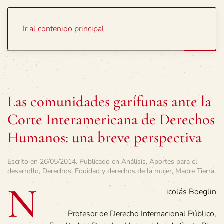
Portada
Temas
Ir al contenido principal
Las comunidades garífunas ante la
Corte Interamericana de Derechos
Humanos: una breve perspectiva
Escrito en
26/05/2014
. Publicado en
Análisis
,
Aportes para el
desarrollo
,
Derechos
,
Equidad y derechos de la mujer
,
Madre Tierra
.
N
icolás Boeglin
Profesor de Derecho Internacional Público,