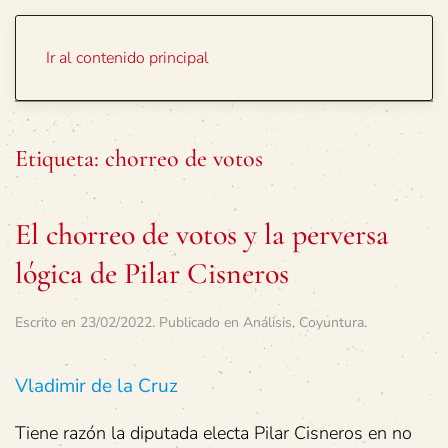
Portada
Temas
Ir al contenido principal
Etiqueta:
chorreo de votos
El chorreo de votos y la perversa
lógica de Pilar Cisneros
Escrito en
23/02/2022
. Publicado en
Análisis
,
Coyuntura
.
Vladimir de la Cruz
Tiene razón la diputada electa Pilar Cisneros en no