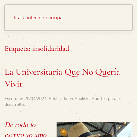
Portada
Temas
Ir al contenido principal
Etiqueta:
insolidaridad
La Universitaria Que No Quería
Vivir
Escrito en
25/04/2024
. Publicado en
Análisis
,
Aportes para el
desarrollo
.
De todo lo
escrito yo amo