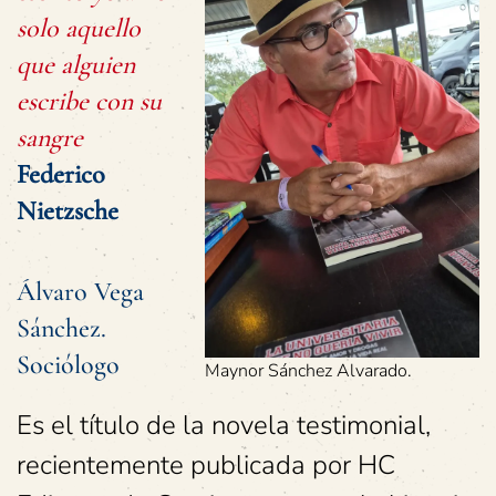
solo aquello
que alguien
escribe con su
sangre
Federico
Nietzsche
Álvaro Vega
Sánchez.
Sociólogo
Maynor Sánchez Alvarado.
Es el título de la novela testimonial,
recientemente publicada por HC