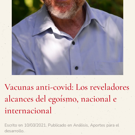
Vacunas anti-covid: Los reveladores
alcances del egoísmo, nacional e
internacional
Escrito en
10/03/2021
. Publicado en
Análisis
,
Aportes para el
desarrollo
.