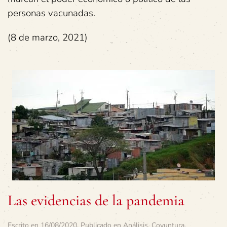
personas vacunadas.
(8 de marzo, 2021)
Las evidencias de la pandemia
Escrito en
16/08/2020
. Publicado en
Análisis
,
Coyuntura
.