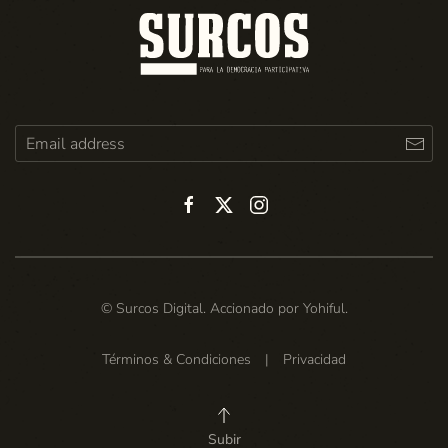
© Surcos Digital. Accionado por
Yohiful
.
Términos & Condiciones
|
Privacidad
Subir