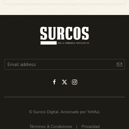
© Surcos Digital. Accionado por
Yohiful
.
Términos & Condiciones
|
Privacidad