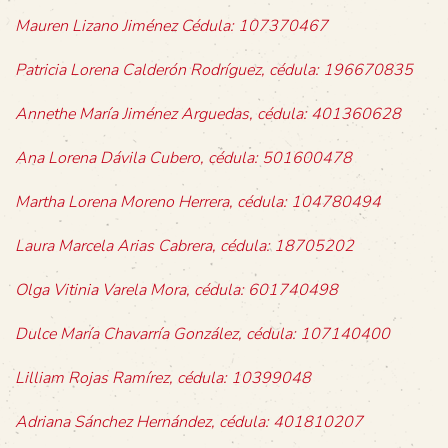
Mauren Lizano Jiménez Cédula: 107370467
Patricia Lorena Calderón Rodríguez, cédula: 196670835
Annethe María Jiménez Arguedas, cédula: 401360628
Ana Lorena Dávila Cubero, cédula: 501600478
Martha Lorena Moreno Herrera, cédula: 104780494
Laura Marcela Arias Cabrera, cédula: 18705202
Olga Vitinia Varela Mora, cédula: 601740498
Dulce María Chavarría González, cédula: 107140400
Lilliam Rojas Ramírez, cédula: 10399048
Adriana Sánchez Hernández, cédula: 401810207