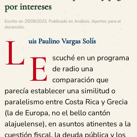
por intereses
Escrito en
25/09/2023
. Publicado en
Análisis
,
Aportes para el
desarrollo
.
L
uis Paulino Vargas Solís
E
scuché en un programa
de radio una
comparación que
parecía establecer una similitud o
paralelismo entre Costa Rica y Grecia
(la de Europa, no el bello cantón
alajuelense), en asuntos atinentes a la
cuestión fiscal, la deuda pública y los