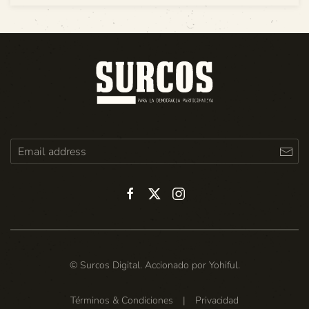
© Surcos Digital. Accionado por
Yohiful
.
Términos & Condiciones
|
Privacidad