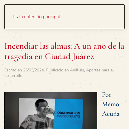
Portada
Temas
Ir al contenido principal
Incendiar las almas: A un año de la
tragedia en Ciudad Juárez
Escrito en
26/03/2024
. Publicado en
Análisis
,
Aportes para el
desarrollo
.
Por
Memo
Acuña