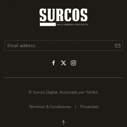
© Surcos Digital. Accionado por
Yohiful
.
Términos & Condiciones
|
Privacidad