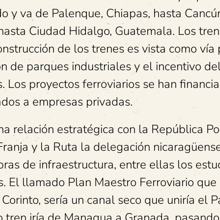
o y va de Palenque, Chiapas, hasta Cancú
 hasta Ciudad Hidalgo, Guatemala. Los tre
onstrucción de los trenes es vista como vía
ón de parques industriales y el incentivo de
s. Los proyectos ferroviarios se han financi
ados a empresas privadas.
a relación estratégica con la República P
Franja y la Ruta la delegación nicaragüens
ras de infraestructura, entre ellas los estu
. El llamado Plan Maestro Ferroviario que 
rinto, sería un canal seco que uniría el Pa
ro tren iría de Managua a Granada, pasando