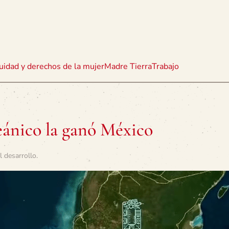
uidad y derechos de la mujer
Madre Tierra
Trabajo
ceánico la ganó México
l desarrollo
.