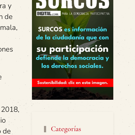
ra y
n de
emala,
iones
e
n 2018,
io
Categorías
o de