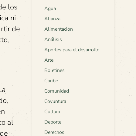
de los
Agua
ica ni
Alianza
rtir de
Alimentación
to,
Análisis
Aportes para el desarrollo
Arte
Boletines
Caribe
La
Comunidad
do,
Coyuntura
en
Cultura
co al
Deporte
 de
Derechos