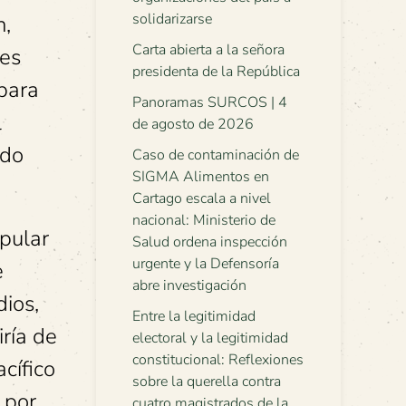
solidarizarse
n,
Carta abierta a la señora
nes
presidenta de la República
 para
Panoramas SURCOS | 4
l
de agosto de 2026
ado
Caso de contaminación de
SIGMA Alimentos en
Cartago escala a nivel
nacional: Ministerio de
opular
Salud ordena inspección
urgente y la Defensoría
e
abre investigación
dios,
Entre la legitimidad
iría de
electoral y la legitimidad
constitucional: Reflexiones
cífico
sobre la querella contra
 por
cuatro magistrados de la