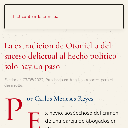
Portada
Temas
Ir al contenido principal
La extradición de Otoniel o del
suceso delictual al hecho político
solo hay un paso
Escrito en
07/05/2022
. Publicado en
Análisis
,
Aportes para el
desarrollo
.
P
or Carlos Meneses Reyes
E
x novio, sospechoso del crimen
de una pareja de abogados en