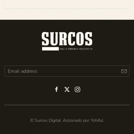
© Surcos Digital. Accionado por
Yohiful
.