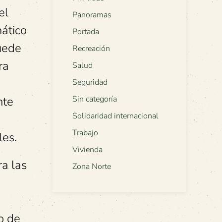
el
Panoramas
ático
Portada
puede
Recreación
ra
Salud
Seguridad
nte
Sin categoría
Solidaridad internacional
Trabajo
les.
Vivienda
ra las
Zona Norte
o de