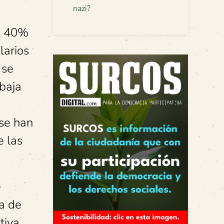
nazi?
el 40%
larios
 se
abaja
 se han
e las
e
va de
tiva,