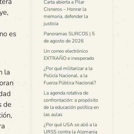
tera
Carta abierta a Pilar
Cisneros – Honrar la
ye,
memoria, defender la
justicia
eno es
Panoramas SURCOS | 5
de agosto de 2026
Un correo electrónico
EXTRAÑO e inesperado
¿Por qué militarizar a la
n la
Policía Nacional, a la
boran
Fuerza Pública Nacional?
idad
La agenda rotativa de
confrontación: a propósito
s de
de la educación política en
ión,
las aulas
ra
¿Por qué USA se alió a la
URSS contra la Alemania