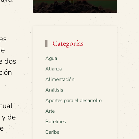
es
Categorías
de
Agua
e dos
Alianza
ción
Alimentación
n
Análisis
Aportes para el desarrollo
cual
Arte
 y de
Boletines
se
Caribe