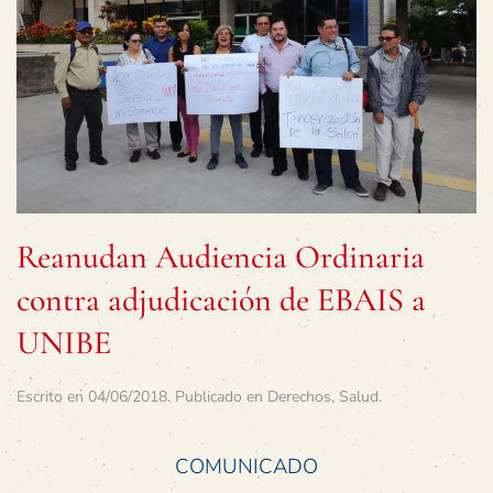
Reanudan Audiencia Ordinaria
contra adjudicación de EBAIS a
UNIBE
Escrito en
04/06/2018
. Publicado en
Derechos
,
Salud
.
COMUNICADO