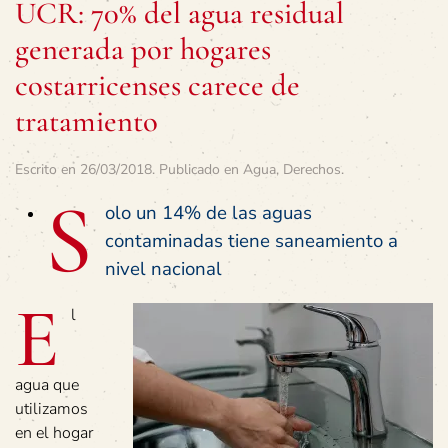
UCR: 70% del agua residual
generada por hogares
costarricenses carece de
tratamiento
Escrito en
26/03/2018
. Publicado en
Agua
,
Derechos
.
S
olo un 14% de las aguas
contaminadas tiene saneamiento a
nivel nacional
E
l
agua que
utilizamos
en el hogar