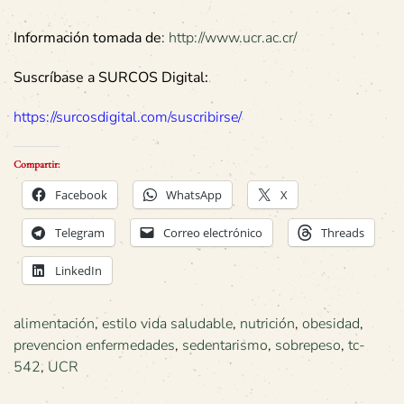
Información tomada de
:
http://www.ucr.ac.cr/
Suscríbase a SURCOS Digital:
https://surcosdigital.com/suscribirse/
Compartir:
Facebook
WhatsApp
X
Telegram
Correo electrónico
Threads
LinkedIn
alimentación
,
estilo vida saludable
,
nutrición
,
obesidad
,
prevencion enfermedades
,
sedentarismo
,
sobrepeso
,
tc-
542
,
UCR