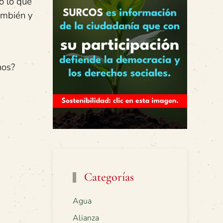
ó lo que
ambién y
nos?
Categorías
Agua
Alianza