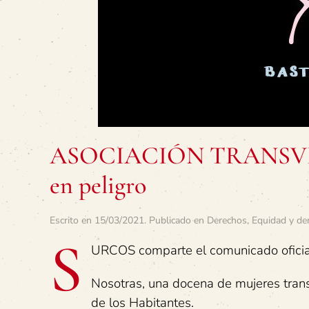
ASOCIACIÓN TRANSVIDA:
en peligro
Escrito en
15/03/2021
. Publicado en
Derechos
,
Equidad y de
S
URCOS comparte el comunicado oficia
Nosotras, una docena de mujeres trans
de los Habitantes.