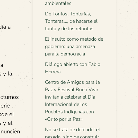
ambientales
De Tontos, Tonterías,
Tonteras…, de hacerse el
día a
tonto y de los retontos
El insulto como método de
gobierno: una amenaza
para la democracia
la
Diálogo abierto con Fabio
Herrera
 y la
Centro de Amigos para la
Paz y Festival Buen Vivir
octurnos
invitan a celebrar el Día
Internacional de los
erie
Pueblos Indígenas con
sde el
«Grito por la Paz»
 y el
No se trata de defender el
enuncien
pasado, sino de construir