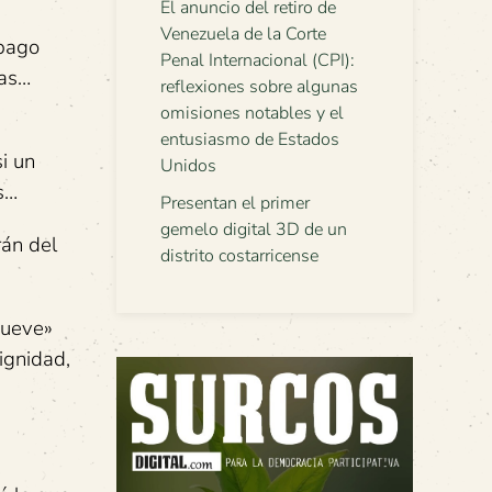
El anuncio del retiro de
Venezuela de la Corte
 pago
Penal Internacional (CPI):
ras…
reflexiones sobre algunas
omisiones notables y el
entusiasmo de Estados
i un
Unidos
s…
Presentan el primer
gemelo digital 3D de un
rán del
distrito costarricense
mueve»
dignidad,