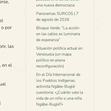
erse,
una nueva democracia
Panoramas SURCOS | 7
de agosto de 2026
el
 o por
Bloque Verde: “La acción
en las calles es luminaria
de esperanza”
ir, las
Situación política actual en
Venezuela (un mapa
político en plena
 en el
reconfiguración)
En el Día Internacional de
los Pueblos Indígenas,
ual
activista Ngäbe-Buglé
cuestiona: «¿Cuánto vale la
vida de un niño o una niña
l
Ngäbe-Buglé?»
.