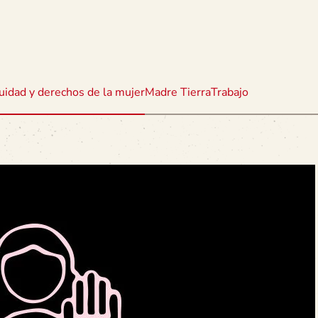
uidad y derechos de la mujer
Madre Tierra
Trabajo