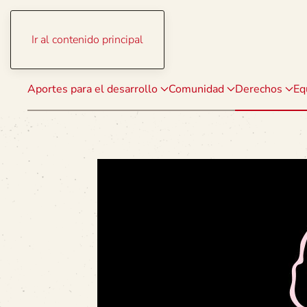
Ir al contenido principal
Aportes para el desarrollo
Comunidad
Derechos
Eq