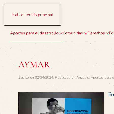
Ir al contenido principal
Aportes para el desarrollo
Comunidad
Derechos
Eq
AYMAR
Escrito en
02/04/2024
. Publicado en
Análisis
,
Aportes para e
Po