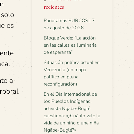
en
recientes
 solo
Panoramas SURCOS | 7
ue es
de agosto de 2026
Bloque Verde: “La acción
en las calles es luminaria
dente
de esperanza”
aca.
Situación política actual en
Venezuela (un mapa
político en plena
nte a
reconfiguración)
rporal
En el Día Internacional de
los Pueblos Indígenas,
activista Ngäbe-Buglé
cuestiona: «¿Cuánto vale la
vida de un niño o una niña
Ngäbe-Buglé?»