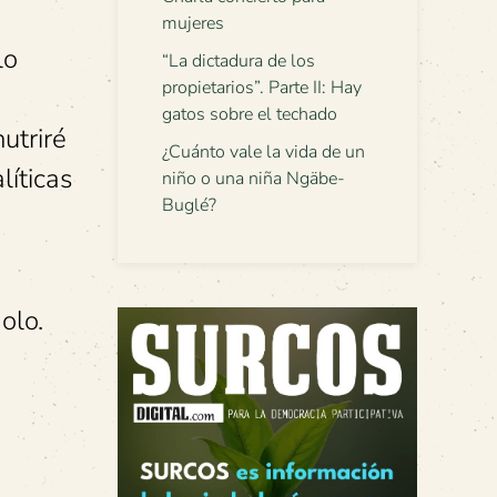
mujeres
lo
“La dictadura de los
propietarios”. Parte II: Hay
gatos sobre el techado
utriré
¿Cuánto vale la vida de un
íticas
niño o una niña Ngäbe-
Buglé?
olo.