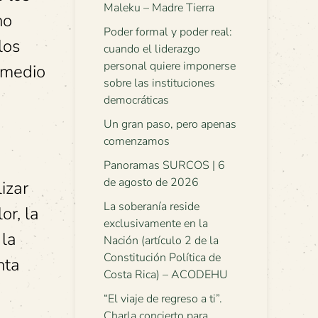
Maleku – Madre Tierra
no
Poder formal y poder real:
los
cuando el liderazgo
personal quiere imponerse
 medio
sobre las instituciones
democráticas
Un gran paso, pero apenas
comenzamos
Panoramas SURCOS | 6
de agosto de 2026
izar
La soberanía reside
or, la
exclusivamente en la
 la
Nación (artículo 2 de la
Constitución Política de
nta
Costa Rica) – ACODEHU
“El viaje de regreso a ti”.
Charla concierto para