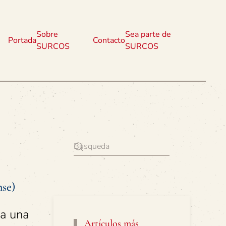
Sobre
Sea parte de
Portada
Contacto
SURCOS
SURCOS
nse)
ya una
Artículos más