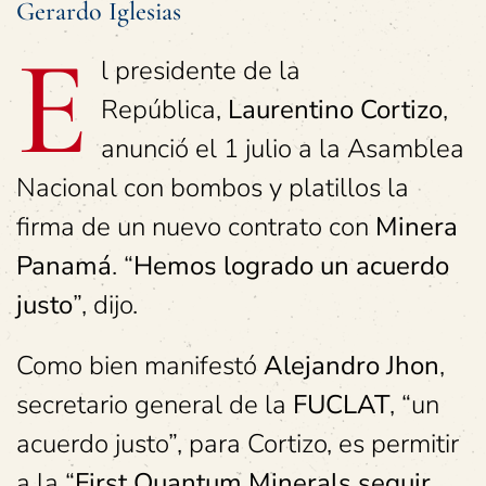
Gerardo Iglesias
E
l presidente de la
República,
Laurentino Cortizo
,
anunció el 1 julio a la Asamblea
Nacional con bombos y platillos la
firma de un nuevo contrato con
Minera
Panamá
. “
Hemos logrado un acuerdo
justo
”, dijo.
Como bien manifestó
Alejandro Jhon
,
secretario general de la
FUCLAT
, “un
acuerdo justo”, para Cortizo, es permitir
a la “
First Quantum Minerals seguir