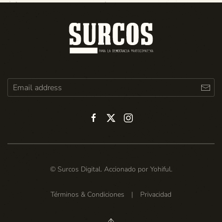
© Surcos Digital. Accionado por
Yohiful
.
Términos & Condiciones
|
Privacidad