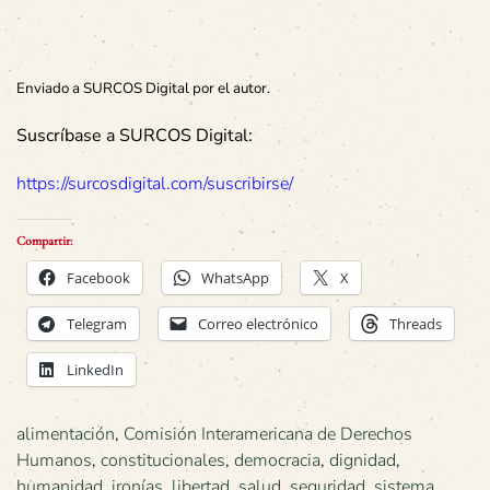
Enviado a SURCOS Digital por el autor.
Suscríbase a SURCOS Digital:
https://surcosdigital.com/suscribirse/
Compartir:
Facebook
WhatsApp
X
Telegram
Correo electrónico
Threads
LinkedIn
alimentación
,
Comisión Interamericana de Derechos
Humanos
,
constitucionales
,
democracia
,
dignidad
,
humanidad
,
ironías
,
libertad
,
salud
,
seguridad
,
sistema