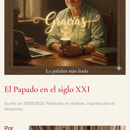
El Papado en el siglo XXI
Escrito en
29/05/2025
. Publicado en
Análisis
,
Aportes para el
desarrollo
.
Por