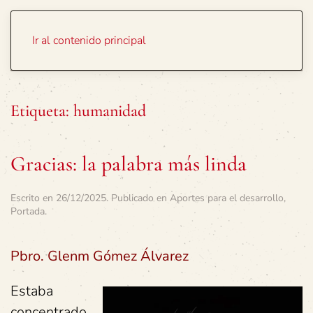
Portada
Temas
Ir al contenido principal
Etiqueta:
humanidad
Gracias: la palabra más linda
Escrito en
26/12/2025
. Publicado en
Aportes para el desarrollo
,
Portada
.
Pbro. Glenm Gómez Álvarez
Estaba
concentrado