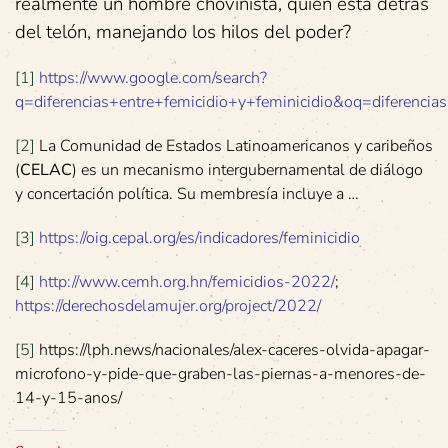
realmente un hombre chovinista, quien está detrás
del telón, manejando los hilos del poder?
[1]
https://www.google.com/search?
q=diferencias+entre+femicidio+y+feminicidio&oq=diferenc
[2]
La Comunidad de Estados Latinoamericanos y caribeños
(
CELAC
) es un mecanismo intergubernamental de diálogo
y concertación política. Su membresía incluye a …
[3]
https://oig.cepal.org/es/indicadores/feminicidio
[4]
http://www.cemh.org.hn/femicidios-2022/
;
https://derechosdelamujer.org/project/2022/
[5]
https://lph.news/nacionales/alex-caceres-olvida-apagar-
microfono-y-pide-que-graben-las-piernas-a-menores-de-
14-y-15-anos/