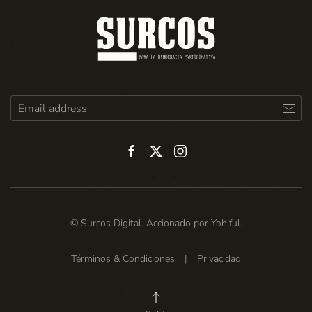
© Surcos Digital. Accionado por
Yohiful
.
Términos & Condiciones
|
Privacidad