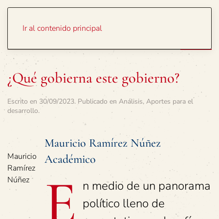
Portada
Temas
Ir al contenido principal
¿Qué gobierna este gobierno?
Escrito en
30/09/2023
. Publicado en
Análisis
,
Aportes para el
desarrollo
.
Mauricio Ramírez Núñez
Mauricio
Académico
Ramírez
E
Núñez
n medio de un panorama
político lleno de