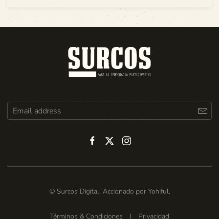
© Surcos Digital. Accionado por
Yohiful
.
Términos & Condiciones
|
Privacidad